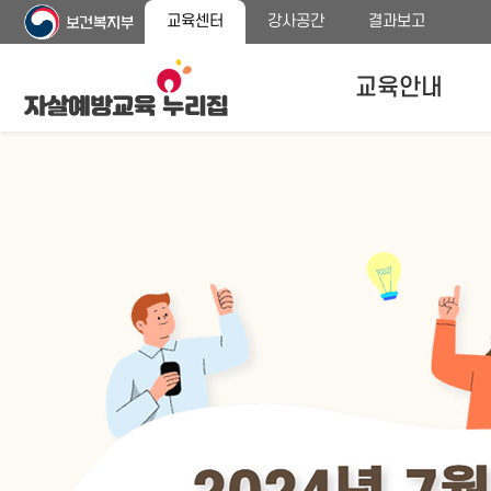
주
본
교육센터
강사공간
결과보고
메
문
뉴
바
바
로
교육안내
로
가
가
기
기
자살예방교육안내
교육대상
교육내용 안내
프로그램 종류