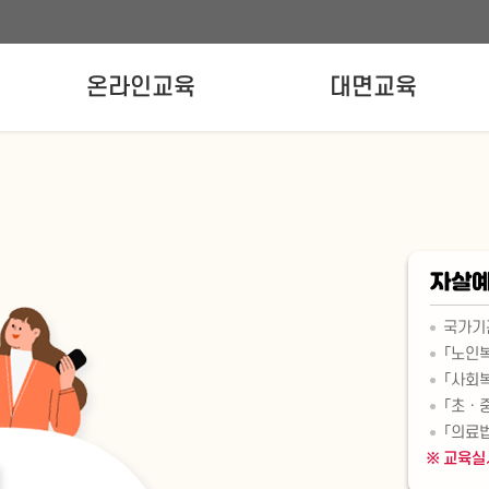
온라인교육
대면교육
온라인교육신청
강사양성교육
실무자교육
자살예
국가기
「노인
「사회
「초ㆍ
「의료
교육실시