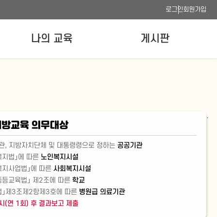
로그인
회원가입
나의 교육
게시판
나의 강의실
공지사항
수료증 발급
FAQ
이용안내
.
사이트맵
방교육 의무대상
웹접근성 품질인증
관, 지방자치단체 및 대통령령으로 정하는
공공기관
복지법」에 따른
노인복지시설
복지사업법」에 따른
사회복지시설
중등교육법」 제2조에 따른
학교
법」제3조제2항제3호에 따른
병원급 의료기관
(연 1회) 후 결과보고 제출