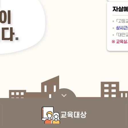
자살예
「고등
상시근
「대안
교육실
스크롤 내리기
교육대상