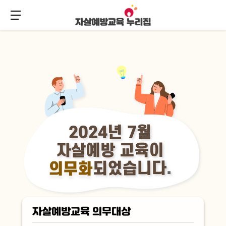
주
본
메
문
메뉴 버튼
뉴
바
바
로
로
가
가
기
기
자살예방교육 의무대상