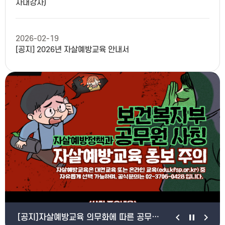
사내강사)
2026-02-19
[공지] 2026년 자살예방교육 안내서
이전 슬라이
다
슬라이드
[공지]자살예방교육 의무화에 따른 공무원 사칭 주의