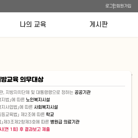
로그인
회원가입
나의 교육
게시판
나의 강의실
공지사항
수료증 발급
FAQ
이용안내
.
사이트맵
방교육 의무대상
웹접근성 품질인증
관, 지방자치단체 및 대통령령으로 정하는
공공기관
복지법」에 따른
노인복지시설
복지사업법」에 따른
사회복지시설
중등교육법」 제2조에 따른
학교
법」제3조제2항제3호에 따른
병원급 의료기관
(연 1회) 후 결과보고 제출