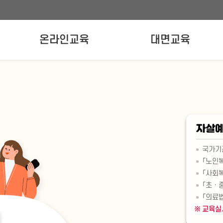
온라인교육
대면교육
온라인교육신청
강사양성교육
실무자교육
자살예
국가기
「노인
「사회
「초ㆍ
「의료
교육실시