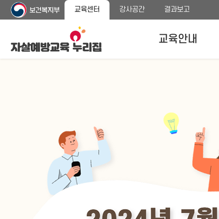
주
본
교육센터
강사공간
결과보고
메
문
뉴
바
바
로
교육안내
로
가
가
기
기
자살예방교육안내
교육대상
교육내용 안내
프로그램 종류