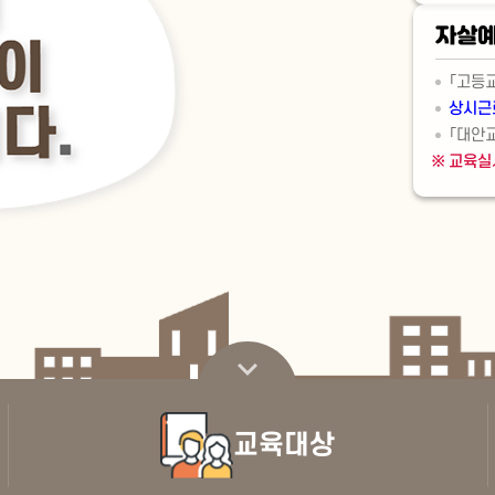
자살예
「고등
상시근
「대안
교육실
스크롤 내리기
교육대상