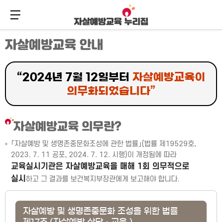
메뉴 버튼
주
본
자살예방교육 안내
메
문
뉴
바
바
로
로
가
“2024년 7월 12일부터
자살예방교육이
가
기
기
의무화되었습니다”
자살예방교육 의무란?
「자살예방 및 생명존중문화조성에 관한 법률」(법률 제19529호,
2023. 7. 11 공포, 2024. 7. 12. 시행)이 개정됨에 따라
교육실시기관은 자살예방교육을 매해 1회 의무적으로
실시
하고 그 결과를 보건복지부장관에게 보고해야 합니다.
자살예방 및 생명존중문화 조성을 위한 법률
제17조 (자살예방 상담ㆍ교육 )