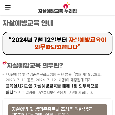
메뉴 버튼
주
본
자살예방교육 안내
메
문
뉴
바
바
로
로
가
“2024년 7월 12일부터
자살예방교육이
가
기
기
의무화되었습니다”
자살예방교육 의무란?
「자살예방 및 생명존중문화조성에 관한 법률」(법률 제19529호,
2023. 7. 11 공포, 2024. 7. 12. 시행)이 개정됨에 따라
교육실시기관은 자살예방교육을 매해 1회 의무적으로
실시
하고 그 결과를 보건복지부장관에게 보고해야 합니다.
자살예방 및 생명존중문화 조성을 위한 법률
제17조 (자살예방 상담ㆍ교육 )