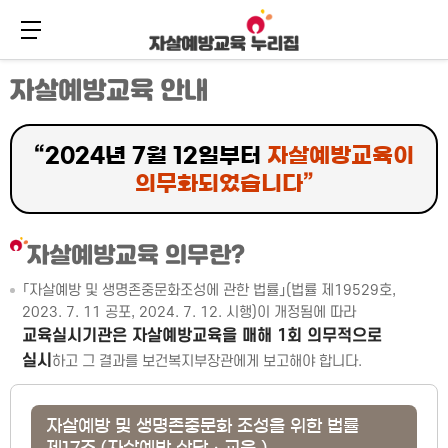
메뉴 버튼
주
본
자살예방교육 안내
메
문
뉴
바
바
로
로
가
“2024년 7월 12일부터
자살예방교육이
가
기
기
의무화되었습니다”
자살예방교육 의무란?
「자살예방 및 생명존중문화조성에 관한 법률」(법률 제19529호,
2023. 7. 11 공포, 2024. 7. 12. 시행)이 개정됨에 따라
교육실시기관은 자살예방교육을 매해 1회 의무적으로
실시
하고 그 결과를 보건복지부장관에게 보고해야 합니다.
자살예방 및 생명존중문화 조성을 위한 법률
제17조 (자살예방 상담ㆍ교육 )