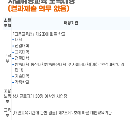
자살예방교육 노력대상
(결과제출 의무 없음)
자살예방교육 노력대상표-소관부처,해당기관으로 구성됨
소관
해당기관
부처
「고등교육법」 제2조에 따른 학교
대학
산업대학
교육대학
교육
전문대학
부
방송대학·통신대학방송통신대학 및 사이버대학(이하 "원격대학"이라
한다)
기술대학
각종학교
고용
노동
상시근로자가 30명 이상인 사업장
부
교육
[대안교육기관에 관한 법률] 제2조제2호에 따른 대안교육기관
부