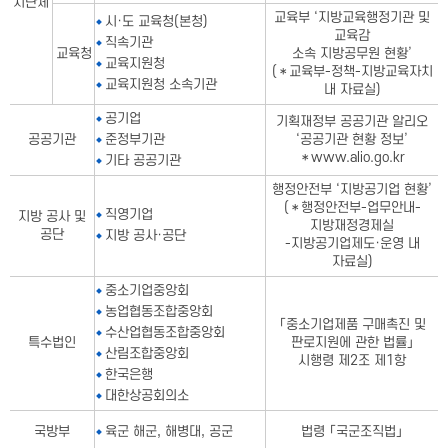
치단체
교육부 ‘지방교육행정기관 및
시·도 교육청(본청)
교육감
직속기관
교육청
소속 지방공무원 현황’
교육지원청
(＊교육부-정책-지방교육자치
교육지원청 소속기관
내 자료실)
공기업
기획재정부 공공기관 알리오
공공기관
준정부기관
‘공공기관 현황 정보’
＊www.alio.go.kr
기타 공공기관
행정안전부 ‘지방공기업 현황’
(＊행정안전부-업무안내-
직영기업
지방 공사 및
지방재정경제실
공단
지방 공사·공단
-지방공기업제도·운영 내
자료실)
중소기업중앙회
농업협동조합중앙회
「중소기업제품 구매촉진 및
수산업협동조합중앙회
특수법인
판로지원에 관한 법률」
산림조합중앙회
시행령 제2조 제1항
한국은행
대한상공회의소
국방부
육군 해군, 해병대, 공군
법령 「국군조직법」