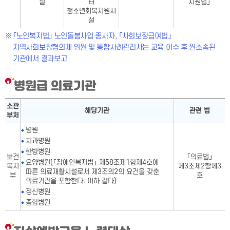
설
터
지원법」
청소년회복지원시
설
「노인복지법」 노인돌봄사업 종사자, 「사회보장급여법」
지역사회보장협의체 위원 및 통합사례관리사는 교육 이수 후 원소속된
기관에서 결과보고
병원급 의료기관
병원급 의료기관표-소관 부처,해당기관, 관련 법으로 구성
소관
해당기관
관련 법
부처
병원
치과병원
한방병원
보건
「의료법」
요양병원(「장애인복지법」 제58조제1항제4호에
복지
제3조제2항제3
따른 의료재활시설로서 제3조의2의 요건을 갖춘
부
호
의료기관을 포함한다. 이하 같다)
정신병원
종합병원