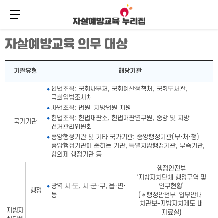
메뉴 버튼
주
본
자살예방교육 의무 대상
메
문
뉴
바
바
로
자살예방교육 의무 대상표-기관유형,해당기관으로 구성
로
가
기관유형
해당기관
가
기
기
입법조직: 국회사무처, 국회예산정책처, 국회도서관,
국회입법조사처
사법조직: 법원, 지방법원 지원
헌법조직: 헌법재판소, 헌법재판연구원, 중앙 및 지방
국가기관
선거관리위원회
중앙행정기관 및 기타 국가기관: 중앙행정기관(부·처·청),
중앙행정기관에 준하는 기관, 특별지방행정기관, 부속기관,
합의제 행정기관 등
행정안전부
‘지방자치단체 행정구역 및
광역 시·도, 시·군·구, 읍·면·
인구현황’
행정
동
(＊행정안전부-업무안내-
차관보-지방자치제도 내
지방자
자료실)