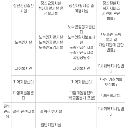
정신요양시설
정신질환자
정신건강증진
정신재활시설 중
정신재활시설 중
복지서비스
시설
이용시설
생활시설
지원에 관한
법률」
노숙인종합지원센
터
「노숙인 등의
노숙인자활시설
노숙인일시보호시
복지 및
노숙인시설
노숙인재활시설
설
자립지원에 관한
노숙인요양시설
노숙인급식시설
법률」
노숙인진료시설
쪽방상담소
「사회복지사업법
사회복지관
사회복지관
」
「국민기초생활
지역자활센터
지역자활센터
보장법」
다함께돌봄센
다함께돌봄센터
「아동복지법」
터
(학교돌봄처 포함)
질병
「사회복지사업법
관리
결핵·한센시설
결핵·한센시설
」
청
일반지원시설