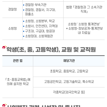
경찰청·부속기관
법령 「경찰청과 그 소속기관
경찰청
경찰청, 경찰서, 지구대,
직제」
파출소
소방청, 소방본부, 학교
소방청 ‘소방청 통계연보’
소방서, 안전센터, 지역대
소방청
＊소방청-정보공개-통계연보
구조대, 구급대, 항공대
내 자료실
소방정대, 소방체험관
학생(초, 중, 고등학생), 교원 및 교직원
학생(초, 중, 고등학생), 교원 및 교직원표-관련 법, 해당기관으로
관련 법
해당기관
초등학교, 중등학교, 고등학교
｢초･중등교육법｣에
고등공민학교, 고등기술학교, 특수학교
의해 설치된 학교
각종학교(외국인학교 등)