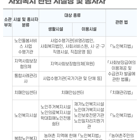
사회복지 관련 시설장 및 종사자
사회복지 관련 시설장 및 종사자표-소관 부처, 시설 및 종사자 분
대상 종류
소관
시설 및 종사자
관련 법
부처
분류
생활시설
이용시설
노인돌봄서비
사업수행기관(비영리법인,
스 사업
사회복지법인, 사회서비스원, 시·군·구
「노인복지법」
수행기관
직영시설, 직접운영 등)
지역사회보장
「사회보장급여의
지역사회보장협의체(위원)
협의체
이용제공 및
수급권자 발굴에
통합사례관리
사업수행기관(국가기관 및 단체 등)
관한 법률」
사
치매안심센터
치매안심센터
「치매관리법」
재가노인복지시설
노인주거복지시설
노인여가복지시설
노인의료복지시설
노인복지시설
노인보호전문기관
「노인복지법」
학대피해노인전용
노인일자리지원기
쉼터
관
농어촌 지역에 한해 「노인복지법」
「농어촌주민의
복합노인복지