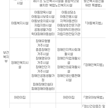
제31조 노인복지시설을 종합적으로
보건복지증진을
시설
배치한 복합노인복지시설
위한 특별법」
아동양육시설
아동상담소
아동일시보호시설
아동전용시설
아동보호치료시설
지역아동센터
아동복지시설
「아동복지법」
자립지원시설
아동보호전문기관
공동생활가정
가정위탁지원센터
학대피해아동쉼터
자립지원전담기관
장애유형별
거주시설
중증장애인
장애인지역사회재
보건
거주시설
활시설
복지
장애영유아
장애인직업재활시
부
장애인복지시
거주시설
설
「장애인복지법」
설
장애인단기
장애인의료재활시
거주시설
설
장애인공동생활가
장애인생산품판매
정
시설
피해장애인쉼터
피해장애아동쉼터
어린이집
어린이집
「영유아보육법」
「정신건강증진 및