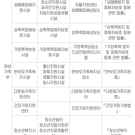
청소년지원시설
「성매매방지 및
성매매피해지
자활지원센터
외국인지원시설
피해자보호 등에
원시설
성매매피해상담소
자립지원공동생활
관한 법률」
시설
「성폭력방지 및
성폭력피해보
성폭력피해자보호
성폭력피해상담소
피해자보호 등에
호시설
시설
관한 법률」
가정폭력상담소
「가정폭력 방지
가정폭력보호
가정폭력피해자보
긴급전화센터디지
및 피해자보호
시설
호시설
털
등에 관한 법률」
여성
출산지원시설
가족
한부모가족복
양육지원시설
한부모가족복지상
「한부모가족지원
부
지시설
생활지원시설
담소
법」
일시지원시설
다문화가족지
다문화가족지원센
「다문화가족지원
원센터
터
법」
건강가정지원
「건강가정기본법
건강가정지원센터
센터
」
청소년쉼터
청소년자립지원관
청소년복지시
청소년치료재활센
「청소년복지