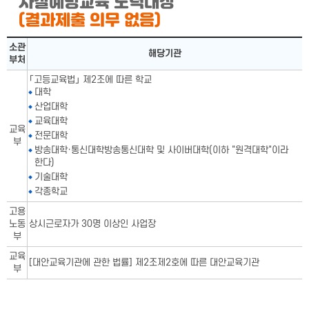
자살예방교육 노력대상
(결과제출 의무 없음)
자살예방교육 노력대상표-소관부처,해당기관으로 구성됨
소관
해당기관
부처
「고등교육법」 제2조에 따른 학교
대학
산업대학
교육대학
교육
전문대학
부
방송대학·통신대학방송통신대학 및 사이버대학(이하 "원격대학"이라
한다)
기술대학
각종학교
고용
노동
상시근로자가 30명 이상인 사업장
부
교육
[대안교육기관에 관한 법률] 제2조제2호에 따른 대안교육기관
부