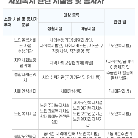
사회복지 관련 시설장 및 종사자
사회복지 관련 시설장 및 종사자표-소관 부처, 시설 및 종사자 분
대상 종류
소관
시설 및 종사자
관련 법
부처
분류
생활시설
이용시설
노인돌봄서비
사업수행기관(비영리법인,
스 사업
사회복지법인, 사회서비스원, 시·군·구
「노인복지법」
수행기관
직영시설, 직접운영 등)
지역사회보장
「사회보장급여의
지역사회보장협의체(위원)
협의체
이용제공 및
수급권자 발굴에
통합사례관리
사업수행기관(국가기관 및 단체 등)
관한 법률」
사
치매안심센터
치매안심센터
「치매관리법」
재가노인복지시설
노인주거복지시설
노인여가복지시설
노인의료복지시설
노인복지시설
노인보호전문기관
「노인복지법」
학대피해노인전용
노인일자리지원기
쉼터
관
농어촌 지역에 한해 「노인복지법」
「농어촌주민의
복합노인복지