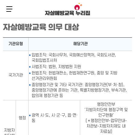
메뉴 버튼
주
본
자살예방교육 의무 대상
메
문
뉴
바
바
로
자살예방교육 의무 대상표-기관유형,해당기관으로 구성
로
가
기관유형
해당기관
가
기
기
입법조직: 국회사무처, 국회예산정책처, 국회도서관,
국회입법조사처
사법조직: 법원, 지방법원 지원
헌법조직: 헌법재판소, 헌법재판연구원, 중앙 및 지방
국가기관
선거관리위원회
중앙행정기관 및 기타 국가기관: 중앙행정기관(부·처·청),
중앙행정기관에 준하는 기관, 특별지방행정기관, 부속기관,
합의제 행정기관 등
행정안전부
‘지방자치단체 행정구역 및
광역 시·도, 시·군·구, 읍·면·
인구현황’
행정
동
(＊행정안전부-업무안내-
차관보-지방자치제도 내
지방자
자료실)