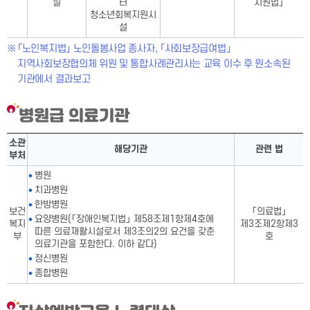
설
터
지원법」
청소년회복지원시
설
「노인복지법」 노인돌봄사업 종사자, 「사회보장급여법」
지역사회보장협의체 위원 및 통합사례관리사는 교육 이수 후 원소속된
기관에서 결과보고
병원급 의료기관
병원급 의료기관표-소관 부처,해당기관, 관련 법으로 구성
소관
해당기관
관련 법
부처
병원
치과병원
한방병원
보건
「의료법」
요양병원(「장애인복지법」 제58조제1항제4호에
복지
제3조제2항제3
따른 의료재활시설로서 제3조의2의 요건을 갖춘
부
호
의료기관을 포함한다. 이하 같다)
정신병원
종합병원