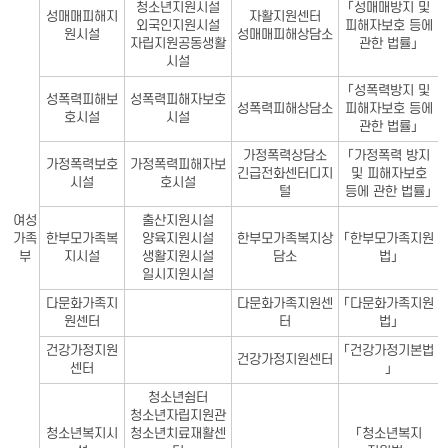
청소년지원시설
「성매매방지 및
성매매피해지
자활지원센터
외국인지원시설
피해자보호 등에
원시설
성매매피해상담소
자립지원공동생활
관한 법률」
시설
「성폭력방지 및
성폭력피해보
성폭력피해자보호
성폭력피해상담소
피해자보호 등에
호시설
시설
관한 법률」
가정폭력상담소
「가정폭력 방지
가정폭력보호
가정폭력피해자보
긴급전화센터디지
및 피해자보호
시설
호시설
털
등에 관한 법률」
여성
출산지원시설
가족
한부모가족복
양육지원시설
한부모가족복지상
「한부모가족지원
부
지시설
생활지원시설
담소
법」
일시지원시설
다문화가족지
다문화가족지원센
「다문화가족지원
원센터
터
법」
건강가정지원
「건강가정기본법
건강가정지원센터
센터
」
청소년쉼터
청소년자립지원관
청소년복지시
청소년치료재활센
「청소년복지