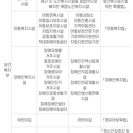
제31조 노인복지시설을 종합적으로
보건복지증진을
시설
배치한 복합노인복지시설
위한 특별법」
아동양육시설
아동상담소
아동일시보호시설
아동전용시설
아동보호치료시설
지역아동센터
아동복지시설
「아동복지법」
자립지원시설
아동보호전문기관
공동생활가정
가정위탁지원센터
학대피해아동쉼터
자립지원전담기관
장애유형별
거주시설
중증장애인
장애인지역사회재
보건
거주시설
활시설
복지
장애영유아
장애인직업재활시
부
장애인복지시
거주시설
설
「장애인복지법」
설
장애인단기
장애인의료재활시
거주시설
설
장애인공동생활가
장애인생산품판매
정
시설
피해장애인쉼터
피해장애아동쉼터
어린이집
어린이집
「영유아보육법」
「정신건강증진 및