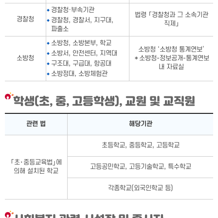
경찰청·부속기관
법령 「경찰청과 그 소속기관
경찰청
경찰청, 경찰서, 지구대,
직제」
파출소
소방청, 소방본부, 학교
소방청 ‘소방청 통계연보’
소방서, 안전센터, 지역대
소방청
＊소방청-정보공개-통계연보
구조대, 구급대, 항공대
내 자료실
소방정대, 소방체험관
학생(초, 중, 고등학생), 교원 및 교직원
학생(초, 중, 고등학생), 교원 및 교직원표-관련 법, 해당기관으로
관련 법
해당기관
초등학교, 중등학교, 고등학교
｢초･중등교육법｣에
고등공민학교, 고등기술학교, 특수학교
의해 설치된 학교
각종학교(외국인학교 등)