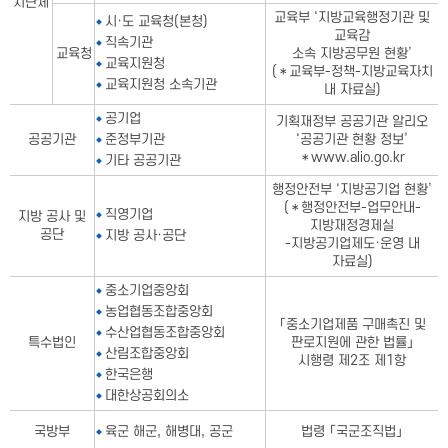
치단체
교육부 ‘지방교육행정기관 및
시·도 교육청(본청)
교육감
직속기관
교육청
소속 지방공무원 현황’
교육지원청
(＊교육부-정책-지방교육자치
교육지원청 소속기관
내 자료실)
공기업
기획재정부 공공기관 알리오
공공기관
준정부기관
‘공공기관 현황 정보’
＊www.alio.go.kr
기타 공공기관
행정안전부 ‘지방공기업 현황’
(＊행정안전부-업무안내-
직영기업
지방 공사 및
지방재정경제실
공단
지방 공사·공단
-지방공기업제도·운영 내
자료실)
중소기업중앙회
농업협동조합중앙회
「중소기업제품 구매촉진 및
수산업협동조합중앙회
특수법인
판로지원에 관한 법률」
산림조합중앙회
시행령 제2조 제1항
한국은행
대한상공회의소
국방부
육군 해군, 해병대, 공군
법령 「국군조직법」