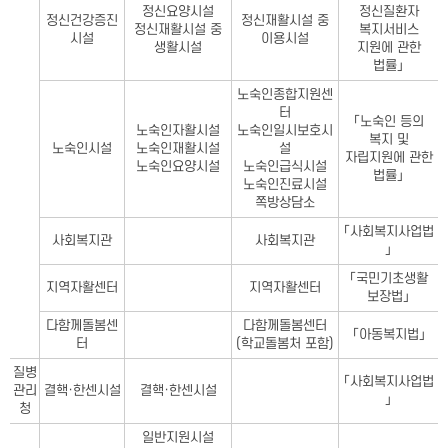
정신요양시설
정신질환자
정신건강증진
정신재활시설 중
정신재활시설 중
복지서비스
시설
이용시설
생활시설
지원에 관한
법률」
노숙인종합지원센
터
「노숙인 등의
노숙인자활시설
노숙인일시보호시
복지 및
노숙인시설
노숙인재활시설
설
자립지원에 관한
노숙인요양시설
노숙인급식시설
법률」
노숙인진료시설
쪽방상담소
「사회복지사업법
사회복지관
사회복지관
」
「국민기초생활
지역자활센터
지역자활센터
보장법」
다함께돌봄센
다함께돌봄센터
「아동복지법」
터
(학교돌봄처 포함)
질병
「사회복지사업법
관리
결핵·한센시설
결핵·한센시설
」
청
일반지원시설