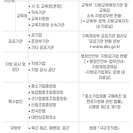
치단체
교육부 ‘지방교육행정기관 및
시·도 교육청(본청)
교육감
직속기관
교육청
소속 지방공무원 현황’
교육지원청
(＊교육부-정책-지방교육자치
교육지원청 소속기관
내 자료실)
공기업
기획재정부 공공기관 알리오
공공기관
준정부기관
‘공공기관 현황 정보’
＊www.alio.go.kr
기타 공공기관
행정안전부 ‘지방공기업 현황’
(＊행정안전부-업무안내-
직영기업
지방 공사 및
지방재정경제실
공단
지방 공사·공단
-지방공기업제도·운영 내
자료실)
중소기업중앙회
농업협동조합중앙회
「중소기업제품 구매촉진 및
수산업협동조합중앙회
특수법인
판로지원에 관한 법률」
산림조합중앙회
시행령 제2조 제1항
한국은행
대한상공회의소
국방부
육군 해군, 해병대, 공군
법령 「국군조직법」