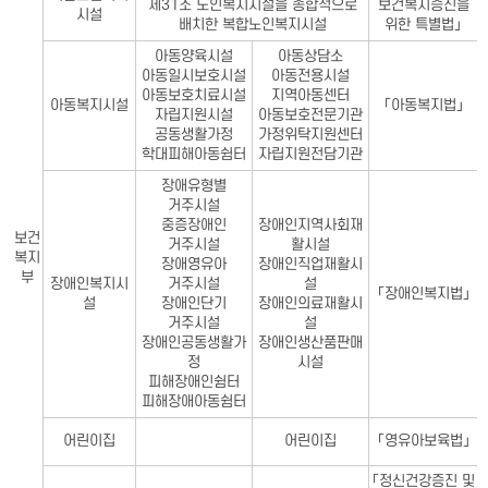
제31조 노인복지시설을 종합적으로
보건복지증진을
시설
배치한 복합노인복지시설
위한 특별법」
아동양육시설
아동상담소
아동일시보호시설
아동전용시설
아동보호치료시설
지역아동센터
아동복지시설
「아동복지법」
자립지원시설
아동보호전문기관
공동생활가정
가정위탁지원센터
학대피해아동쉼터
자립지원전담기관
장애유형별
거주시설
중증장애인
장애인지역사회재
보건
거주시설
활시설
복지
장애영유아
장애인직업재활시
부
장애인복지시
거주시설
설
「장애인복지법」
설
장애인단기
장애인의료재활시
거주시설
설
장애인공동생활가
장애인생산품판매
정
시설
피해장애인쉼터
피해장애아동쉼터
어린이집
어린이집
「영유아보육법」
「정신건강증진 및