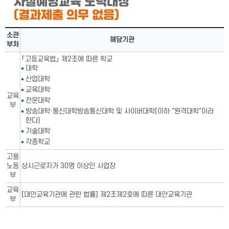
자살예방교육 노력대상
(결과제출 의무 없음)
자살예방교육 노력대상표-소관부처,해당기관으로 구성됨
소관
해당기관
부처
「고등교육법」 제2조에 따른 학교
대학
산업대학
교육대학
교육
전문대학
부
방송대학·통신대학방송통신대학 및 사이버대학(이하 "원격대학"이라
한다)
기술대학
각종학교
고용
노동
상시근로자가 30명 이상인 사업장
부
교육
[대안교육기관에 관한 법률] 제2조제2호에 따른 대안교육기관
부