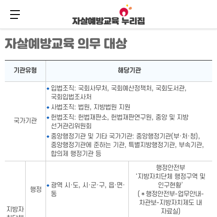
메뉴 버튼
주
본
자살예방교육 의무 대상
메
문
뉴
바
바
로
자살예방교육 의무 대상표-기관유형,해당기관으로 구성
로
가
기관유형
해당기관
가
기
기
입법조직: 국회사무처, 국회예산정책처, 국회도서관,
국회입법조사처
사법조직: 법원, 지방법원 지원
헌법조직: 헌법재판소, 헌법재판연구원, 중앙 및 지방
국가기관
선거관리위원회
중앙행정기관 및 기타 국가기관: 중앙행정기관(부·처·청),
중앙행정기관에 준하는 기관, 특별지방행정기관, 부속기관,
합의제 행정기관 등
행정안전부
‘지방자치단체 행정구역 및
광역 시·도, 시·군·구, 읍·면·
인구현황’
행정
동
(＊행정안전부-업무안내-
차관보-지방자치제도 내
지방자
자료실)