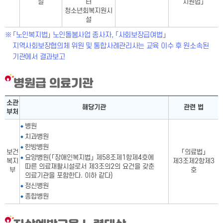
설
터
지원법」
청소년회복지원시
설
「노인복지법」 노인돌봄사업 종사자, 「사회보장급여법」
지역사회보장협의체 위원 및 통합사례관리사는 교육 이수 후 원소속된
기관에서 결과보고
병원급 의료기관
병원급 의료기관표-소관 부처,해당기관, 관련 법으로 구성
소관
해당기관
관련 법
부처
병원
치과병원
한방병원
보건
「의료법」
요양병원(「장애인복지법」 제58조제1항제4호에
복지
제3조제2항제3
따른 의료재활시설로서 제3조의2의 요건을 갖춘
부
호
의료기관을 포함한다. 이하 같다)
정신병원
종합병원