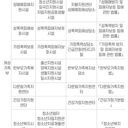
청소년지원시설
「성매매방지 및
성매매피해지
자활지원센터
외국인지원시설
피해자보호 등에
원시설
성매매피해상담소
자립지원공동생활
관한 법률」
시설
「성폭력방지 및
성폭력피해보
성폭력피해자보호
성폭력피해상담소
피해자보호 등에
호시설
시설
관한 법률」
가정폭력상담소
「가정폭력 방지
가정폭력보호
가정폭력피해자보
긴급전화센터디지
및 피해자보호
시설
호시설
털
등에 관한 법률」
여성
출산지원시설
가족
한부모가족복
양육지원시설
한부모가족복지상
「한부모가족지원
부
지시설
생활지원시설
담소
법」
일시지원시설
다문화가족지
다문화가족지원센
「다문화가족지원
원센터
터
법」
건강가정지원
「건강가정기본법
건강가정지원센터
센터
」
청소년쉼터
청소년자립지원관
청소년복지시
청소년치료재활센
「청소년복지