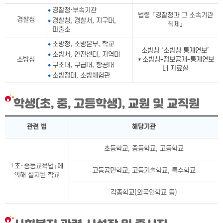
경찰청·부속기관
법령 「경찰청과 그 소속기관
경찰청
경찰청, 경찰서, 지구대,
직제」
파출소
소방청, 소방본부, 학교
소방청 ‘소방청 통계연보’
소방서, 안전센터, 지역대
소방청
＊소방청-정보공개-통계연보
구조대, 구급대, 항공대
내 자료실
소방정대, 소방체험관
학생(초, 중, 고등학생), 교원 및 교직원
학생(초, 중, 고등학생), 교원 및 교직원표-관련 법, 해당기관으로
관련 법
해당기관
초등학교, 중등학교, 고등학교
｢초･중등교육법｣에
고등공민학교, 고등기술학교, 특수학교
의해 설치된 학교
각종학교(외국인학교 등)