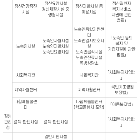
정신요양시설
정신질환자
정신건강증진
정신재활시설 중
정신재활시설 중
복지서비스
시설
이용시설
생활시설
지원에 관한
법률」
노숙인종합지원센
터
「노숙인 등의
노숙인자활시설
노숙인일시보호시
복지 및
노숙인시설
노숙인재활시설
설
자립지원에 관한
노숙인요양시설
노숙인급식시설
법률」
노숙인진료시설
쪽방상담소
「사회복지사업법
사회복지관
사회복지관
」
「국민기초생활
지역자활센터
지역자활센터
보장법」
다함께돌봄센
다함께돌봄센터
「아동복지법」
터
(학교돌봄처 포함)
질병
「사회복지사업법
관리
결핵·한센시설
결핵·한센시설
」
청
일반지원시설