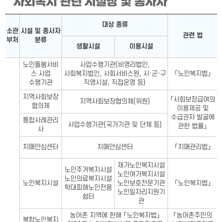
사회복지 관련 시설장 및 종사자
사회복지 관련 시설장 및 종사자표-소관 부처, 시설 및 종사자 분
대상 종류
소관
시설 및 종사자
관련 법
부처
분류
생활시설
이용시설
노인돌봄서비
사업수행기관(비영리법인,
스 사업
사회복지법인, 사회서비스원, 시·군·구
「노인복지법」
수행기관
직영시설, 직접운영 등)
지역사회보장
「사회보장급여의
지역사회보장협의체(위원)
협의체
이용제공 및
수급권자 발굴에
통합사례관리
사업수행기관(국가기관 및 단체 등)
관한 법률」
사
치매안심센터
치매안심센터
「치매관리법」
재가노인복지시설
노인주거복지시설
노인여가복지시설
노인의료복지시설
노인복지시설
노인보호전문기관
「노인복지법」
학대피해노인전용
노인일자리지원기
쉼터
관
농어촌 지역에 한해 「노인복지법」
「농어촌주민의
복합노인복지