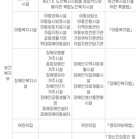
제31조 노인복지시설을 종합적으로
보건복지증진을
시설
배치한 복합노인복지시설
위한 특별법」
아동양육시설
아동상담소
아동일시보호시설
아동전용시설
아동보호치료시설
지역아동센터
아동복지시설
「아동복지법」
자립지원시설
아동보호전문기관
공동생활가정
가정위탁지원센터
학대피해아동쉼터
자립지원전담기관
장애유형별
거주시설
중증장애인
장애인지역사회재
보건
거주시설
활시설
복지
장애영유아
장애인직업재활시
부
장애인복지시
거주시설
설
「장애인복지법」
설
장애인단기
장애인의료재활시
거주시설
설
장애인공동생활가
장애인생산품판매
정
시설
피해장애인쉼터
피해장애아동쉼터
어린이집
어린이집
「영유아보육법」
「정신건강증진 및