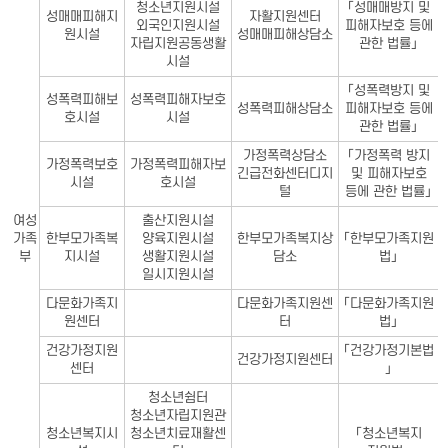
청소년지원시설
「성매매방지 및
성매매피해지
자활지원센터
외국인지원시설
피해자보호 등에
원시설
성매매피해상담소
자립지원공동생활
관한 법률」
시설
「성폭력방지 및
성폭력피해보
성폭력피해자보호
성폭력피해상담소
피해자보호 등에
호시설
시설
관한 법률」
가정폭력상담소
「가정폭력 방지
가정폭력보호
가정폭력피해자보
긴급전화센터디지
및 피해자보호
시설
호시설
털
등에 관한 법률」
여성
출산지원시설
가족
한부모가족복
양육지원시설
한부모가족복지상
「한부모가족지원
부
지시설
생활지원시설
담소
법」
일시지원시설
다문화가족지
다문화가족지원센
「다문화가족지원
원센터
터
법」
건강가정지원
「건강가정기본법
건강가정지원센터
센터
」
청소년쉼터
청소년자립지원관
청소년복지시
청소년치료재활센
「청소년복지