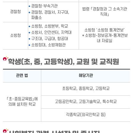
경찰청·부속기관
법령 「경찰청과 그 소속기관
경찰청
경찰청, 경찰서, 지구대,
직제」
파출소
소방청, 소방본부, 학교
소방청 ‘소방청 통계연보’
소방서, 안전센터, 지역대
소방청
＊소방청-정보공개-통계연보
구조대, 구급대, 항공대
내 자료실
소방정대, 소방체험관
학생(초, 중, 고등학생), 교원 및 교직원
학생(초, 중, 고등학생), 교원 및 교직원표-관련 법, 해당기관으로
관련 법
해당기관
초등학교, 중등학교, 고등학교
｢초･중등교육법｣에
고등공민학교, 고등기술학교, 특수학교
의해 설치된 학교
각종학교(외국인학교 등)