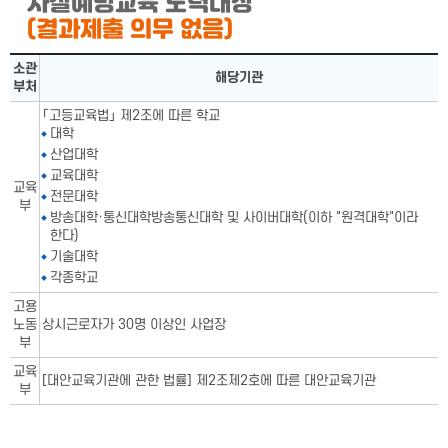
자살예방교육 노력대상
(결과제출 의무 없음)
자살예방교육 노력대상표-소관부처,해당기관으로 구성됨
소관
해당기관
부처
「고등교육법」 제2조에 따른 학교
대학
산업대학
교육대학
교육
전문대학
부
방송대학·통신대학방송통신대학 및 사이버대학(이하 "원격대학"이라
한다)
기술대학
각종학교
고용
노동
상시근로자가 30명 이상인 사업장
부
교육
[대안교육기관에 관한 법률] 제2조제2호에 따른 대안교육기관
부