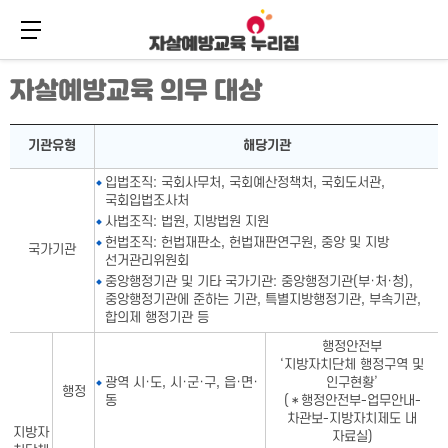
메뉴 버튼
주
본
자살예방교육 의무 대상
메
문
뉴
바
바
로
자살예방교육 의무 대상표-기관유형,해당기관으로 구성
로
가
기관유형
해당기관
가
기
기
입법조직: 국회사무처, 국회예산정책처, 국회도서관,
국회입법조사처
사법조직: 법원, 지방법원 지원
헌법조직: 헌법재판소, 헌법재판연구원, 중앙 및 지방
국가기관
선거관리위원회
중앙행정기관 및 기타 국가기관: 중앙행정기관(부·처·청),
중앙행정기관에 준하는 기관, 특별지방행정기관, 부속기관,
합의제 행정기관 등
행정안전부
‘지방자치단체 행정구역 및
광역 시·도, 시·군·구, 읍·면·
인구현황’
행정
동
(＊행정안전부-업무안내-
차관보-지방자치제도 내
지방자
자료실)