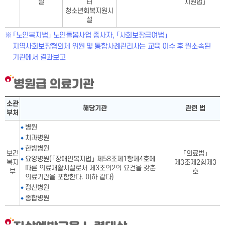
설
터
지원법」
청소년회복지원시
설
「노인복지법」 노인돌봄사업 종사자, 「사회보장급여법」
지역사회보장협의체 위원 및 통합사례관리사는 교육 이수 후 원소속된
기관에서 결과보고
병원급 의료기관
병원급 의료기관표-소관 부처,해당기관, 관련 법으로 구성
소관
해당기관
관련 법
부처
병원
치과병원
한방병원
보건
「의료법」
요양병원(「장애인복지법」 제58조제1항제4호에
복지
제3조제2항제3
따른 의료재활시설로서 제3조의2의 요건을 갖춘
부
호
의료기관을 포함한다. 이하 같다)
정신병원
종합병원