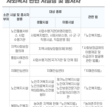
사회복지 관련 시설장 및 종사자
사회복지 관련 시설장 및 종사자표-소관 부처, 시설 및 종사자 분
대상 종류
소관
시설 및 종사자
관련 법
부처
분류
생활시설
이용시설
노인돌봄서비
사업수행기관(비영리법인,
스 사업
사회복지법인, 사회서비스원, 시·군·구
「노인복지법」
수행기관
직영시설, 직접운영 등)
지역사회보장
「사회보장급여의
지역사회보장협의체(위원)
협의체
이용제공 및
수급권자 발굴에
통합사례관리
사업수행기관(국가기관 및 단체 등)
관한 법률」
사
치매안심센터
치매안심센터
「치매관리법」
재가노인복지시설
노인주거복지시설
노인여가복지시설
노인의료복지시설
노인복지시설
노인보호전문기관
「노인복지법」
학대피해노인전용
노인일자리지원기
쉼터
관
농어촌 지역에 한해 「노인복지법」
「농어촌주민의
복합노인복지