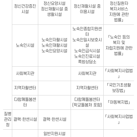
정신요양시설
정신질환자
정신건강증진
정신재활시설 중
정신재활시설 중
복지서비스
시설
이용시설
생활시설
지원에 관한
법률」
노숙인종합지원센
터
「노숙인 등의
노숙인자활시설
노숙인일시보호시
복지 및
노숙인시설
노숙인재활시설
설
자립지원에 관한
노숙인요양시설
노숙인급식시설
법률」
노숙인진료시설
쪽방상담소
「사회복지사업법
사회복지관
사회복지관
」
「국민기초생활
지역자활센터
지역자활센터
보장법」
다함께돌봄센
다함께돌봄센터
「아동복지법」
터
(학교돌봄처 포함)
질병
「사회복지사업법
관리
결핵·한센시설
결핵·한센시설
」
청
일반지원시설