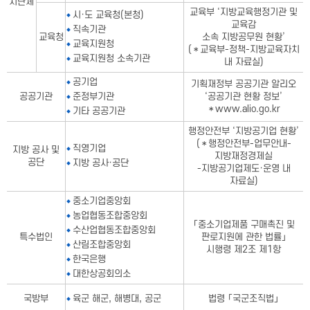
치단체
교육부 ‘지방교육행정기관 및
시·도 교육청(본청)
교육감
직속기관
교육청
소속 지방공무원 현황’
교육지원청
(＊교육부-정책-지방교육자치
교육지원청 소속기관
내 자료실)
공기업
기획재정부 공공기관 알리오
공공기관
준정부기관
‘공공기관 현황 정보’
＊www.alio.go.kr
기타 공공기관
행정안전부 ‘지방공기업 현황’
(＊행정안전부-업무안내-
직영기업
지방 공사 및
지방재정경제실
공단
지방 공사·공단
-지방공기업제도·운영 내
자료실)
중소기업중앙회
농업협동조합중앙회
「중소기업제품 구매촉진 및
수산업협동조합중앙회
특수법인
판로지원에 관한 법률」
산림조합중앙회
시행령 제2조 제1항
한국은행
대한상공회의소
국방부
육군 해군, 해병대, 공군
법령 「국군조직법」