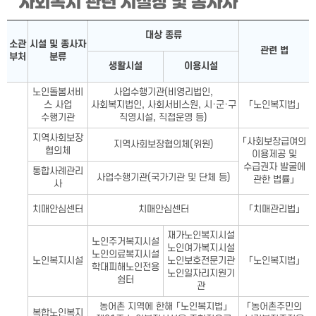
사회복지 관련 시설장 및 종사자
사회복지 관련 시설장 및 종사자표-소관 부처, 시설 및 종사자 분
대상 종류
소관
시설 및 종사자
관련 법
부처
분류
생활시설
이용시설
노인돌봄서비
사업수행기관(비영리법인,
스 사업
사회복지법인, 사회서비스원, 시·군·구
「노인복지법」
수행기관
직영시설, 직접운영 등)
지역사회보장
「사회보장급여의
지역사회보장협의체(위원)
협의체
이용제공 및
수급권자 발굴에
통합사례관리
사업수행기관(국가기관 및 단체 등)
관한 법률」
사
치매안심센터
치매안심센터
「치매관리법」
재가노인복지시설
노인주거복지시설
노인여가복지시설
노인의료복지시설
노인복지시설
노인보호전문기관
「노인복지법」
학대피해노인전용
노인일자리지원기
쉼터
관
농어촌 지역에 한해 「노인복지법」
「농어촌주민의
복합노인복지