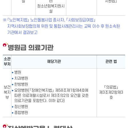
설
터
지원법」
청소년회복지원시
설
「노인복지법」 노인돌봄사업 종사자, 「사회보장급여법」
지역사회보장협의체 위원 및 통합사례관리사는 교육 이수 후 원소속된
기관에서 결과보고
병원급 의료기관
병원급 의료기관표-소관 부처,해당기관, 관련 법으로 구성
소관
해당기관
관련 법
부처
병원
치과병원
한방병원
보건
「의료법」
요양병원(「장애인복지법」 제58조제1항제4호에
복지
제3조제2항제3
따른 의료재활시설로서 제3조의2의 요건을 갖춘
부
호
의료기관을 포함한다. 이하 같다)
정신병원
종합병원