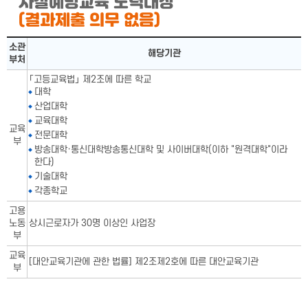
자살예방교육 노력대상
(결과제출 의무 없음)
자살예방교육 노력대상표-소관부처,해당기관으로 구성됨
소관
해당기관
부처
「고등교육법」 제2조에 따른 학교
대학
산업대학
교육대학
교육
전문대학
부
방송대학·통신대학방송통신대학 및 사이버대학(이하 "원격대학"이라
한다)
기술대학
각종학교
고용
노동
상시근로자가 30명 이상인 사업장
부
교육
[대안교육기관에 관한 법률] 제2조제2호에 따른 대안교육기관
부