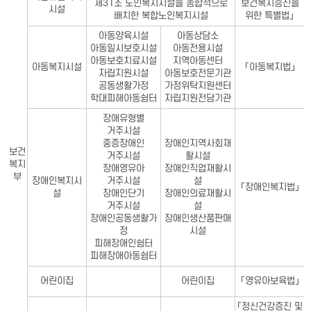
제31조 노인복지시설을 종합적으로
보건복지증진을
시설
배치한 복합노인복지시설
위한 특별법」
아동양육시설
아동상담소
아동일시보호시설
아동전용시설
아동보호치료시설
지역아동센터
아동복지시설
「아동복지법」
자립지원시설
아동보호전문기관
공동생활가정
가정위탁지원센터
학대피해아동쉼터
자립지원전담기관
장애유형별
거주시설
중증장애인
장애인지역사회재
보건
거주시설
활시설
복지
장애영유아
장애인직업재활시
부
장애인복지시
거주시설
설
「장애인복지법」
설
장애인단기
장애인의료재활시
거주시설
설
장애인공동생활가
장애인생산품판매
정
시설
피해장애인쉼터
피해장애아동쉼터
어린이집
어린이집
「영유아보육법」
「정신건강증진 및