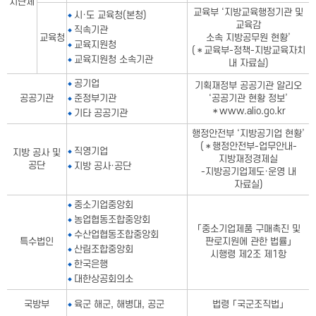
치단체
교육부 ‘지방교육행정기관 및
시·도 교육청(본청)
교육감
직속기관
교육청
소속 지방공무원 현황’
교육지원청
(＊교육부-정책-지방교육자치
교육지원청 소속기관
내 자료실)
공기업
기획재정부 공공기관 알리오
공공기관
준정부기관
‘공공기관 현황 정보’
＊www.alio.go.kr
기타 공공기관
행정안전부 ‘지방공기업 현황’
(＊행정안전부-업무안내-
직영기업
지방 공사 및
지방재정경제실
공단
지방 공사·공단
-지방공기업제도·운영 내
자료실)
중소기업중앙회
농업협동조합중앙회
「중소기업제품 구매촉진 및
수산업협동조합중앙회
특수법인
판로지원에 관한 법률」
산림조합중앙회
시행령 제2조 제1항
한국은행
대한상공회의소
국방부
육군 해군, 해병대, 공군
법령 「국군조직법」