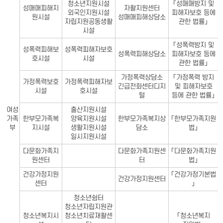
청소년지원시설
「성매매방지 및
성매매피해지
자활지원센터
외국인지원시설
피해자보호 등에
원시설
성매매피해상담소
자립지원공동생활
관한 법률」
시설
「성폭력방지 및
성폭력피해보
성폭력피해자보호
성폭력피해상담소
피해자보호 등에
호시설
시설
관한 법률」
가정폭력상담소
「가정폭력 방지
가정폭력보호
가정폭력피해자보
긴급전화센터디지
및 피해자보호
시설
호시설
털
등에 관한 법률」
여성
출산지원시설
가족
한부모가족복
양육지원시설
한부모가족복지상
「한부모가족지원
부
지시설
생활지원시설
담소
법」
일시지원시설
다문화가족지
다문화가족지원센
「다문화가족지원
원센터
터
법」
건강가정지원
「건강가정기본법
건강가정지원센터
센터
」
청소년쉼터
청소년자립지원관
청소년복지시
청소년치료재활센
「청소년복지