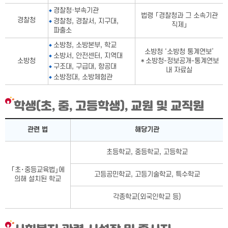
경찰청·부속기관
법령 「경찰청과 그 소속기관
경찰청
경찰청, 경찰서, 지구대,
직제」
파출소
소방청, 소방본부, 학교
소방청 ‘소방청 통계연보’
소방서, 안전센터, 지역대
소방청
＊소방청-정보공개-통계연보
구조대, 구급대, 항공대
내 자료실
소방정대, 소방체험관
학생(초, 중, 고등학생), 교원 및 교직원
학생(초, 중, 고등학생), 교원 및 교직원표-관련 법, 해당기관으로
관련 법
해당기관
초등학교, 중등학교, 고등학교
｢초･중등교육법｣에
고등공민학교, 고등기술학교, 특수학교
의해 설치된 학교
각종학교(외국인학교 등)