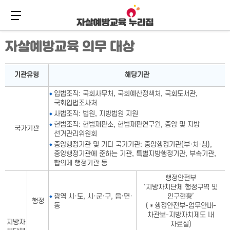
메뉴 버튼
주
본
자살예방교육 의무 대상
메
문
뉴
바
바
로
자살예방교육 의무 대상표-기관유형,해당기관으로 구성
로
가
기관유형
해당기관
가
기
기
입법조직: 국회사무처, 국회예산정책처, 국회도서관,
국회입법조사처
사법조직: 법원, 지방법원 지원
헌법조직: 헌법재판소, 헌법재판연구원, 중앙 및 지방
국가기관
선거관리위원회
중앙행정기관 및 기타 국가기관: 중앙행정기관(부·처·청),
중앙행정기관에 준하는 기관, 특별지방행정기관, 부속기관,
합의제 행정기관 등
행정안전부
‘지방자치단체 행정구역 및
광역 시·도, 시·군·구, 읍·면·
인구현황’
행정
동
(＊행정안전부-업무안내-
차관보-지방자치제도 내
지방자
자료실)