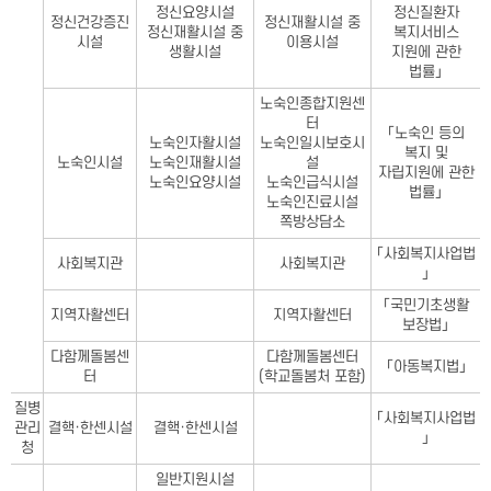
정신요양시설
정신질환자
정신건강증진
정신재활시설 중
정신재활시설 중
복지서비스
시설
이용시설
생활시설
지원에 관한
법률」
노숙인종합지원센
터
「노숙인 등의
노숙인자활시설
노숙인일시보호시
복지 및
노숙인시설
노숙인재활시설
설
자립지원에 관한
노숙인요양시설
노숙인급식시설
법률」
노숙인진료시설
쪽방상담소
「사회복지사업법
사회복지관
사회복지관
」
「국민기초생활
지역자활센터
지역자활센터
보장법」
다함께돌봄센
다함께돌봄센터
「아동복지법」
터
(학교돌봄처 포함)
질병
「사회복지사업법
관리
결핵·한센시설
결핵·한센시설
」
청
일반지원시설