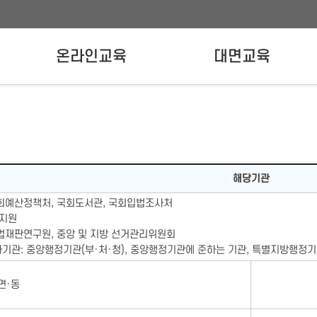
온라인교육
대면교육
온라인교육신청
강사양성교육
실무자교육
해당기관
국회예산정책처, 국회도서관, 국회입법조사처
 지원
법재판연구원, 중앙 및 지방 선거관리위원회
기관: 중앙행정기관(부·처·청), 중앙행정기관에 준하는 기관, 특별지방행정기
·면·동