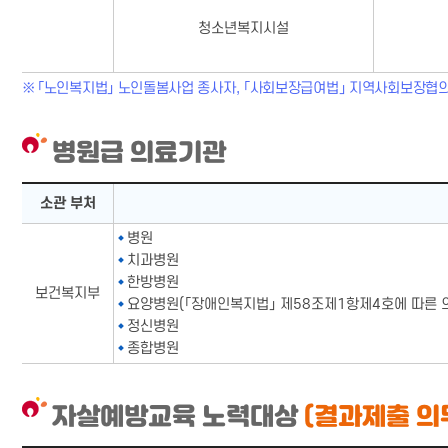
청소년복지시설
「노인복지법」 노인돌봄사업 종사자, 「사회보장급여법」 지역사회보장협의
병원급 의료기관
병원급 의료기관표-소관 부처,해당기관, 관련 법으로 구성
소관 부처
병원
치과병원
한방병원
보건복지부
요양병원(「장애인복지법」 제58조제1항제4호에 따른 
정신병원
종합병원
자살예방교육 노력대상
(결과제출 의