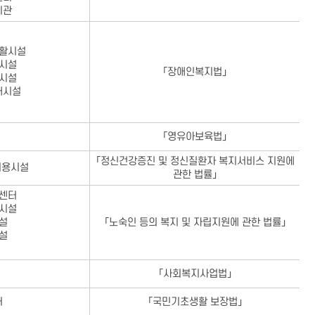
기관
활시설
시설
「장애인복지법」
시설
매시설
「영유아보육법」
「정신건강증진 및 정신질환자 복지서비스 지원에
이용시설
관한 법률」
센터
시설
설
「노숙인 등의 복지 및 자립지원에 관한 법률」
설
「사회복지사업법」
터
「국민기초생활 보장법」