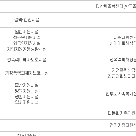
다함께돌봄센터(학교돌
결핵·한센시설
일반지원시설
청소년지원시설
자활지원센
외국인지원시설
성매매피해상
자립지원공동생활시설
성폭력피해자보호시설
성폭력피해상
가정폭력상담
가정폭력피해자보호시설
긴급전화센터디
출산지원시설
양육지원시설
한부모가족복지
생활지원시설
일시지원시설
다문화가족지원
건강가정지원