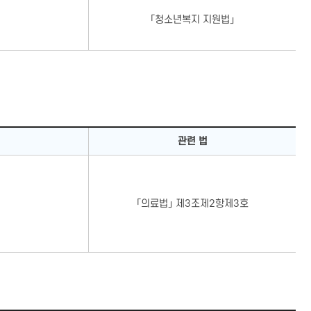
「청소년복지 지원법」
관련 법
「의료법」 제3조제2항제3호