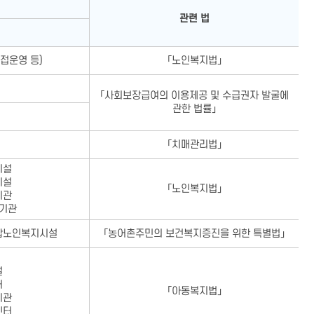
관련 법
접운영 등)
「노인복지법」
「사회보장급여의 이용제공 및 수급권자 발굴에
관한 법률」
「치매관리법」
시설
시설
「노인복지법」
기관
기관
복합노인복지시설
「농어촌주민의 보건복지증진을 위한 특별법」
설
터
「아동복지법」
기관
센터