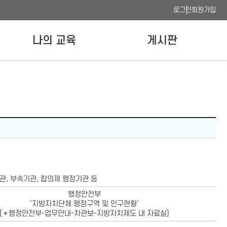
로그인
회원가입
나의 교육
게시판
나의 강의실
공지사항
수료증 발급
FAQ
이용안내
사이트맵
웹접근성 품질인증
관, 부속기관, 합의제 행정기관 등
행정안전부
‘지방자치단체 행정구역 및 인구현황’
(＊행정안전부-업무안내-차관보-지방자치제도 내 자료실)