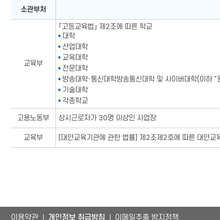
자살예방교육 노력대상표-소관부처,해당기관으로 구성됨
소관부처
「고등교육법」 제2조에 따른 학교
대학
산업대학
교육대학
교육부
전문대학
방송대학·통신대학방송통신대학 및 사이버대학(이하 "
기술대학
각종학교
고용노동부
상시근로자가 30명 이상인 사업장
교육부
[대안교육기관에 관한 법률] 제2조제2호에 따른 대안교
이용약관
개인정보 취급방침
이메일추출 방지정책