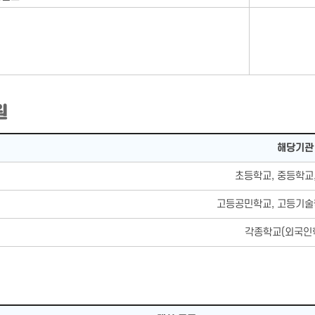
원
로 구성
해당기관
초등학교, 중등학교
고등공민학교, 고등기술
각종학교(외국인학
분류, 대상종류(생활시설,이용시설),관련 법으로 구성