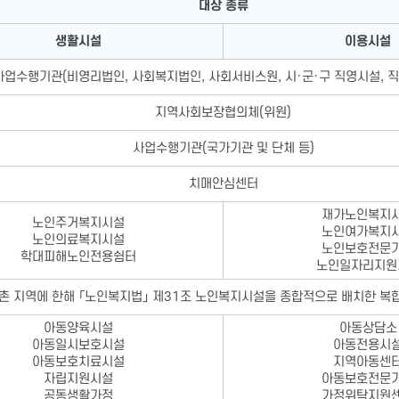
대상 종류
생활시설
이용시설
사업수행기관(비영리법인, 사회복지법인, 사회서비스원, 시·군·구 직영시설, 직
지역사회보장협의체(위원)
사업수행기관(국가기관 및 단체 등)
치매안심센터
재가노인복지
노인주거복지시설
노인여가복지
노인의료복지시설
노인보호전문
학대피해노인전용쉼터
노인일자리지원
촌 지역에 한해 「노인복지법」 제31조 노인복지시설을 종합적으로 배치한 
아동양육시설
아동상담소
아동일시보호시설
아동전용시
아동보호치료시설
지역아동센
자립지원시설
아동보호전문
공동생활가정
가정위탁지원