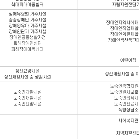
학대피해아동쉼터
자립지원전담
장애유형별 거주시설
중증장애인 거주시설
장애인지역사회재
장애영유아 거주시설
장애인직업재활
장애인단기 거주시설
장애인의료재활
장애인공동생활가정
장애인생산품판
피해장애인쉼터
피해장애아동쉼터
어린이집
정신요양시설
정신재활시설 중 
정신재활시설 중 생활시설
노숙인종합지원
노숙인자활시설
노숙인일시보호
노숙인재활시설
노숙인급식시
노숙인요양시설
노숙인진료시
쪽방상담소
사회복지관
지역자활센