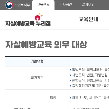
주
본
교육센터
강사공간
결과보고
메
문
뉴
바
바
로
교육안내
로
가
가
기
기
자살예방교육안내
자살예방교육 의무 대상
교육대상
교육내용 안내
자살예방교육 의무 대상표-기관유형,해당기관으로 구성
프로그램 종류
기관유형
입법조직: 국회사무처, 
사법조직: 법원, 지방법원
국가기관
헌법조직: 헌법재판소, 헌
중앙행정기관 및 기타 국가
행정
광역 시·도, 시·군·구, 읍