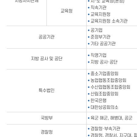
지방자치단체
시·도 교육청(본청)
직속기관
교육청
교육지원청
교육지원청 소속기관
공기업
공공기관
준정부기관
기타 공공기관
직영기업
지방 공사 및 공단
지방 공사·공단
중소기업중앙회
농업협동조합중앙회
수산업협동조합중앙회
특수법인
산림조합중앙회
한국은행
대한상공회의소
국방부
육군 해군, 해병대, 공군
경찰청·부속기관
경찰청
경찰청, 경찰서, 지구대, 