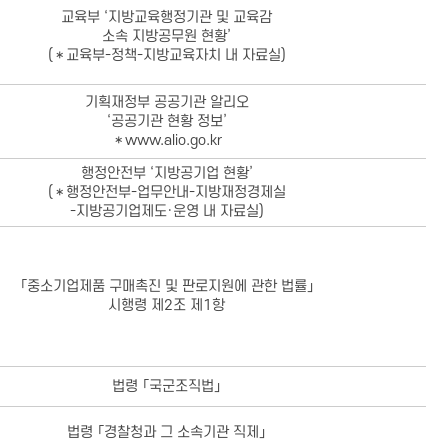
교육부 ‘지방교육행정기관 및 교육감
소속 지방공무원 현황’
(＊교육부-정책-지방교육자치 내 자료실)
기획재정부 공공기관 알리오
‘공공기관 현황 정보’
＊www.alio.go.kr
행정안전부 ‘지방공기업 현황’
(＊행정안전부-업무안내-지방재정경제실
-지방공기업제도·운영 내 자료실)
「중소기업제품 구매촉진 및 판로지원에 관한 법률」
시행령 제2조 제1항
법령 「국군조직법」
법령 「경찰청과 그 소속기관 직제」