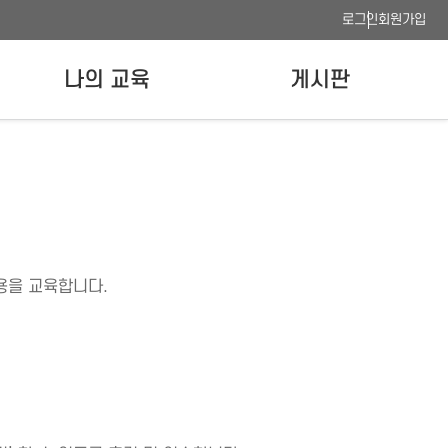
로그인
회원가입
나의 교육
게시판
나의 강의실
공지사항
수료증 발급
FAQ
이용안내
사이트맵
웹접근성 품질인증
용을 교육합니다.