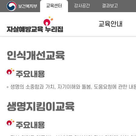
주
본
교육센터
강사공간
결과보고
메
문
뉴
바
바
로
교육안내
로
가
가
기
기
자살예방교육안내
인식개선교육
교육대상
교육내용 안내
주요내용
프로그램 종류
생명의 소중함과 가치, 자기이해와 돌봄, 도움요청에 관한 내
생명지킴이교육
주요내용