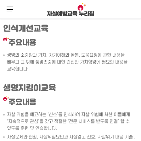
메뉴 버튼
주
본
인식개선교육
메
문
뉴
바
바
로
주요내용
로
가
가
기
생명의 소중함과 가치, 자기이해와 돌봄, 도움요청에 관한 내용을
기
배우고 그 밖에 생명존중에 대한 건전한 가치함양에 필요한 내용을
교육합니다.
생명지킴이교육
주요내용
자살 위험을 예고하는 ‘신호’를 인식하여 자살 위험에 처한 이들에게
‘지속적으로 관심’을 갖고 적절한 ‘전문 서비스를 받도록 연결’ 할 수
있도록 훈련 및 연습합니다.
자살문제와 현황, 자살위험요인과 자살경고 신호, 자살위기 대응 기술 ,