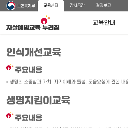
주
본
교육센터
강사공간
결과보고
메
문
뉴
바
바
로
교육안내
로
가
가
기
기
자살예방교육안내
인식개선교육
교육대상
교육내용 안내
주요내용
프로그램 종류
생명의 소중함과 가치, 자기이해와 돌봄, 도움요청에 관한 내
생명지킴이교육
주요내용