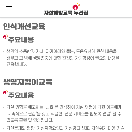
메뉴 버튼
주
본
인식개선교육
메
문
뉴
바
바
로
주요내용
로
가
가
기
생명의 소중함과 가치, 자기이해와 돌봄, 도움요청에 관한 내용을
기
배우고 그 밖에 생명존중에 대한 건전한 가치함양에 필요한 내용을
교육합니다.
생명지킴이교육
주요내용
자살 위험을 예고하는 ‘신호’를 인식하여 자살 위험에 처한 이들에게
‘지속적으로 관심’을 갖고 적절한 ‘전문 서비스를 받도록 연결’ 할 수
있도록 훈련 및 연습합니다.
자살문제와 현황, 자살위험요인과 자살경고 신호, 자살위기 대응 기술 ,