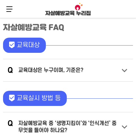
메뉴 버튼
주
본
자살예방교육 FAQ
메
문
뉴
바
바
로
로
가
교육대상
가
기
기
Q
교육대상은 누구이며, 기준은?
답변 열기
교육실시 방법 등
Q
자살예방교육 중 ‘생명지킴이’와 ‘인식개선’ 중
무엇을 들어야 하나요?