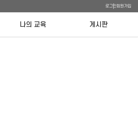
로그인
회원가입
나의 교육
게시판
나의 강의실
공지사항
수료증 발급
FAQ
이용안내
사이트맵
웹접근성 품질인증