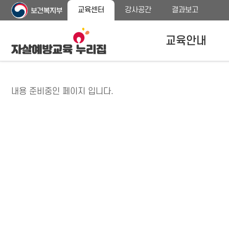
주
본
교육센터
강사공간
결과보고
메
문
뉴
바
바
로
교육안내
로
가
가
기
기
자살예방교육안내
내용 준비중인 페이지 입니다.
교육대상
교육내용 안내
프로그램 종류