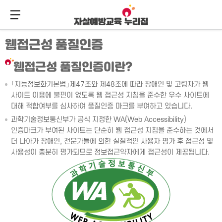
메뉴 버튼
주
본
웹접근성 품질인증
메
문
뉴
바
바
로
웹접근성 품질인증이란?
로
가
가
기
「지능정보화기본법」제47조와 제48조에 따라 장애인 및 고령자가 웹
기
사이트 이용에 불편이 없도록 웹 접근성 지침을 준수한 우수 사이트에
대해 적합여부를 심사하여 품질인증 마크를 부여하고 있습니다.
과학기술정보통신부가 공식 지정한 WA(Web Accessibility)
인증마크가 부여된 사이트는 단순히 웹 접근성 지침을 준수하는 것에서
더 나아가 장애인, 전문가들에 의한 실질적인 사용자 평가 후 접근성 및
사용성이 충분히 평가되므로 정보접근약자에게 접근성이 제공됩니다.