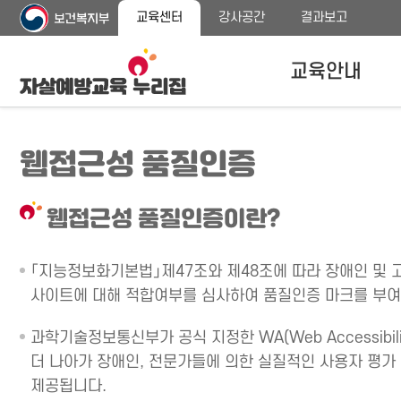
주
본
교육센터
강사공간
결과보고
메
문
뉴
바
바
로
교육안내
로
가
가
기
기
자살예방교육안내
웹접근성 품질인증
교육대상
교육내용 안내
웹접근성 품질인증이란?
프로그램 종류
「지능정보화기본법」제47조와 제48조에 따라 장애인 및 
사이트에 대해 적합여부를 심사하여 품질인증 마크를 부여
과학기술정보통신부가 공식 지정한 WA(Web Accessib
더 나아가 장애인, 전문가들에 의한 실질적인 사용자 평
제공됩니다.