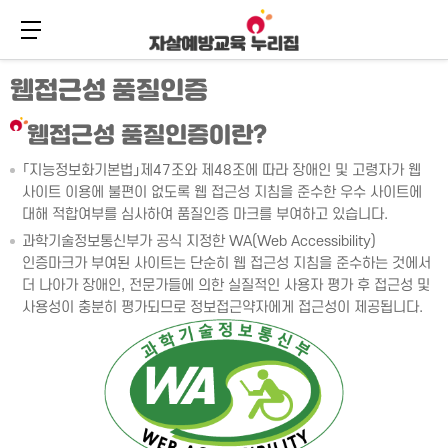
메뉴 버튼
주
본
웹접근성 품질인증
메
문
뉴
바
바
로
웹접근성 품질인증이란?
로
가
가
기
「지능정보화기본법」제47조와 제48조에 따라 장애인 및 고령자가 웹
기
사이트 이용에 불편이 없도록 웹 접근성 지침을 준수한 우수 사이트에
대해 적합여부를 심사하여 품질인증 마크를 부여하고 있습니다.
과학기술정보통신부가 공식 지정한 WA(Web Accessibility)
인증마크가 부여된 사이트는 단순히 웹 접근성 지침을 준수하는 것에서
더 나아가 장애인, 전문가들에 의한 실질적인 사용자 평가 후 접근성 및
사용성이 충분히 평가되므로 정보접근약자에게 접근성이 제공됩니다.