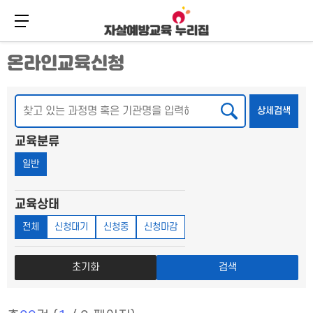
메뉴 버튼
주
본
온라인교육신청
메
문
뉴
바
바
로
로
가
검색
상세
상세검색
가
기
기
교육분류
일반
교육상태
전체
신청대기
신청중
신청마감
초기화
검색