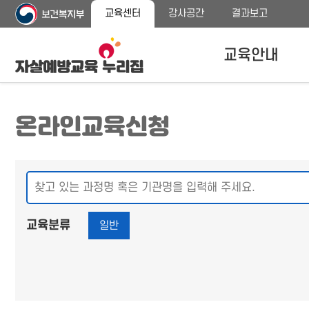
주
본
교육센터
강사공간
결과보고
메
문
뉴
바
바
로
교육안내
로
가
가
기
기
자살예방교육안내
온라인교육신청
교육대상
교육내용 안내
프로그램 종류
교육분류
일반