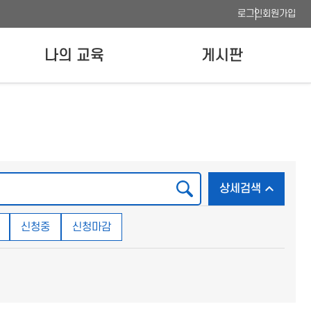
로그인
회원가입
나의 교육
게시판
나의 강의실
공지사항
수료증 발급
FAQ
이용안내
사이트맵
검색
상세검색 
상세검색
웹접근성 품질인증
신청중
신청마감