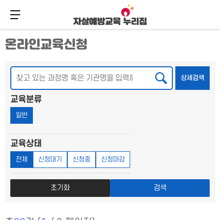
메뉴 버튼
주
본
온라인교육신청
메
문
뉴
바
바
로
로
가
검색
상세
상세검색
가
기
기
교육분류
일반
교육상태
전체
신청대기
신청중
신청마감
초기화
검색