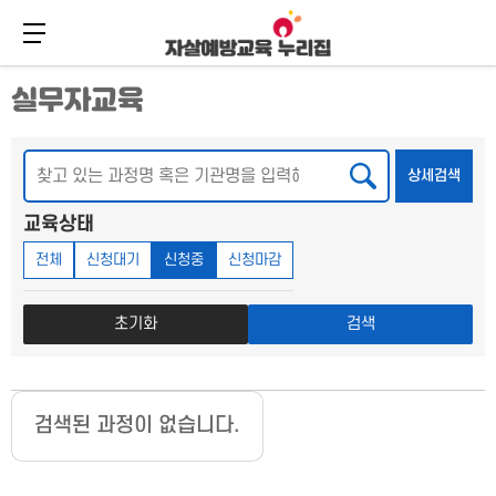
메뉴 버튼
주
본
실무자교육
메
문
뉴
바
바
로
로
가
검색
상세
상세검색
가
기
기
교육상태
전체
신청대기
신청중
신청마감
초기화
검색
검색된 과정이 없습니다.