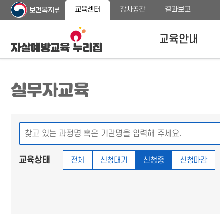
주
본
교육센터
강사공간
결과보고
메
문
뉴
바
바
로
교육안내
로
가
가
기
기
자살예방교육안내
실무자교육
교육대상
교육내용 안내
프로그램 종류
교육상태
전체
신청대기
신청중
신청마감