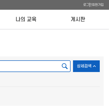
로그인
회원가입
나의 교육
게시판
나의 강의실
공지사항
수료증 발급
FAQ
이용안내
사이트맵
검색
상세검색 
상세검색
웹접근성 품질인증