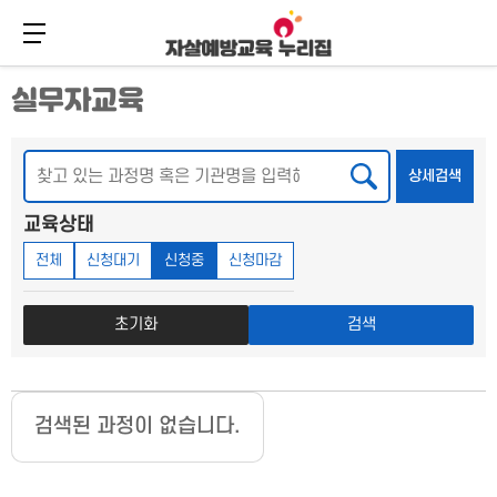
메뉴 버튼
주
본
실무자교육
메
문
뉴
바
바
로
로
가
검색
상세
상세검색
가
기
기
교육상태
전체
신청대기
신청중
신청마감
초기화
검색
검색된 과정이 없습니다.