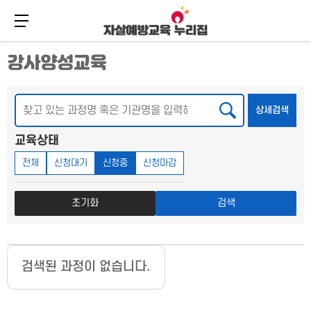
메뉴 버튼
주
본
강사양성교육
메
문
뉴
바
바
로
로
가
검색
상세
상세검색
가
기
기
교육상태
전체
신청대기
신청중
신청마감
초기화
검색
검색된 과정이 없습니다.