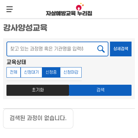
메뉴 버튼
주
본
강사양성교육
메
문
뉴
바
바
로
로
가
검색
상세
상세검색
가
기
기
교육상태
전체
신청대기
신청중
신청마감
초기화
검색
검색된 과정이 없습니다.