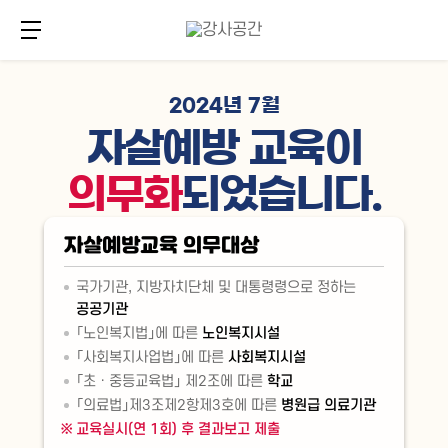
주
본
메
문
메뉴 버튼
뉴
바
바
로
로
가
가
기
2024년 7월
기
자살예방 교육이
의무화
되었습니다.
자살예방교육 의무대상
국가기관, 지방자치단체 및 대통령령으로 정하는
공공기관
「노인복지법」에 따른
노인복지시설
「사회복지사업법」에 따른
사회복지시설
「초ㆍ중등교육법」 제2조에 따른
학교
「의료법」제3조제2항제3호에 따른
병원급 의료기관
교육실시(연 1회) 후 결과보고 제출