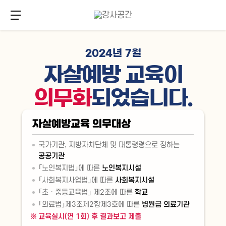
주
본
메
문
메뉴 버튼
뉴
바
바
로
로
가
가
기
2024년 7월
기
자살예방 교육이
의무화
되었습니다.
자살예방교육 의무대상
국가기관, 지방자치단체 및 대통령령으로 정하는
공공기관
「노인복지법」에 따른
노인복지시설
「사회복지사업법」에 따른
사회복지시설
「초ㆍ중등교육법」 제2조에 따른
학교
「의료법」제3조제2항제3호에 따른
병원급 의료기관
교육실시(연 1회) 후 결과보고 제출