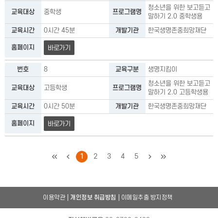
청소년을 위한 보고듣고
교육대상
중학생
프로그램명
말하기 2.0 중학생용
교육시간
0시간 45분
개발기관
한국생명존중희망재단
홈페이지
바로가기
번호
8
교육구분
생명지킴이
청소년을 위한 보고듣고
교육대상
고등학생
프로그램명
말하기 2.0 고등학생용
교육시간
0시간 50분
개발기관
한국생명존중희망재단
홈페이지
바로가기
처음
이전
1
2
3
4
5
다음
마지막
이용약관
개인정보 취급방침
이메일추출 방지정책