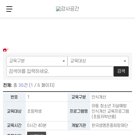
메뉴 버튼
주
본
메
문
뉴
바
바
로
로
가
검색
가
기
기
전체:
총
35
건 (
1
/ 5 페이지)
프로그램 종류－교육구분¸ 교육대상¸ 프로그램명¸ 교육시간¸ 개
번호
1
교육구분
인식개선
아동 청소년 자살예방
교육대상
초등학생
프로그램명
인식개선 교육프로그램
(초등저학년용)
교육시간
0시간 40분
개발기관
한국생명존중희망재단