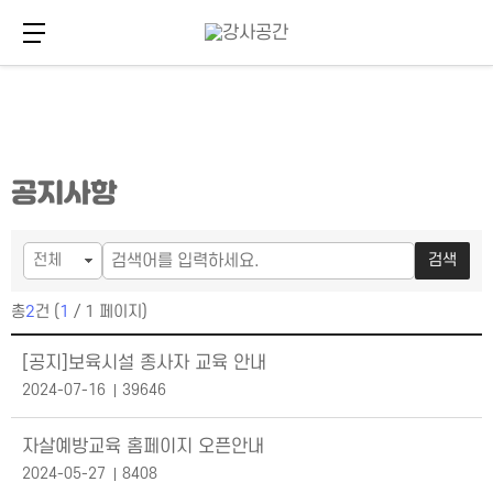
메뉴 버튼
주
본
공지사항
메
문
뉴
바
바
로
로
가
검색
가
기
기
총
2
건 (
1
/ 1 페이지)
공지사항 목록
[공지]보육시설 종사자 교육 안내
2024-07-16
39646
자살예방교육 홈페이지 오픈안내
2024-05-27
8408