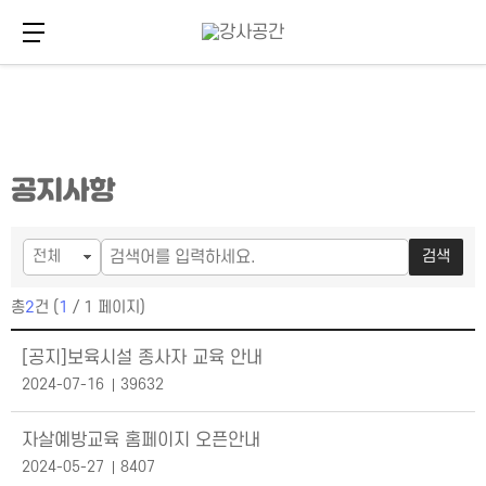
메뉴 버튼
주
본
공지사항
메
문
뉴
바
바
로
로
가
검색
가
기
기
총
2
건 (
1
/ 1 페이지)
공지사항 목록
[공지]보육시설 종사자 교육 안내
2024-07-16
39632
자살예방교육 홈페이지 오픈안내
2024-05-27
8407