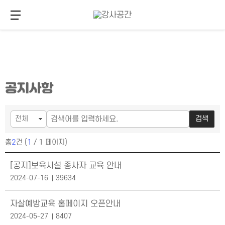
메뉴 버튼
주
본
공지사항
메
문
뉴
바
바
로
로
가
검색
가
기
기
총
2
건 (
1
/ 1 페이지)
공지사항 목록
[공지]보육시설 종사자 교육 안내
2024-07-16
39634
자살예방교육 홈페이지 오픈안내
2024-05-27
8407