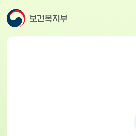
본
문
바
로
가
기