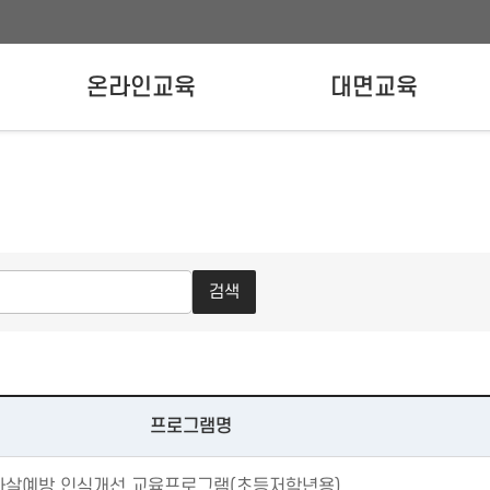
온라인교육
대면교육
온라인교육신청
강사양성교육
실무자교육
검색
발기관¸ 홈페이지 바로가기 안내
프로그램명
자살예방 인식개선 교육프로그램(초등저학년용)