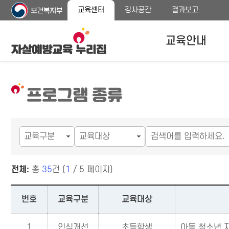
주
본
교육센터
강사공간
결과보고
메
문
뉴
바
바
로
교육안내
로
가
가
기
기
자살예방교육안내
프로그램 종류
교육대상
교육내용 안내
프로그램 종류
전체:
총
35
건 (
1
/ 5 페이지)
프로그램 종류－교육구분¸ 교육대상¸ 프로그램명¸ 교육시간¸ 개
번호
교육구분
교육대상
1
인식개선
초등학생
아동 청소년 