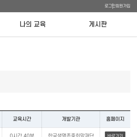
로그인
회원가입
나의 교육
게시판
나의 강의실
공지사항
수료증 발급
FAQ
이용안내
사이트맵
웹접근성 품질인증
교육시간
개발기관
홈페이지
0시간 40분
한국생명존중희망재단
바로가기