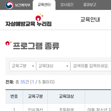
주
본
교육센터
강사공간
결과보고
메
문
뉴
바
바
로
교육안내
로
가
가
기
기
자살예방교육안내
프로그램 종류
교육대상
교육내용 안내
프로그램 종류
전체:
총
35
건 (
1
/ 5 페이지)
프로그램 종류－교육구분¸ 교육대상¸ 프로그램명¸ 교육시간¸ 개
번호
교육구분
교육대상
1
인식개선
초등학생
아동 청소년 