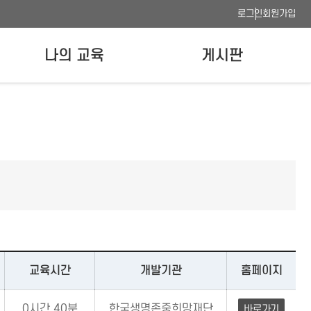
로그인
회원가입
나의 교육
게시판
나의 강의실
공지사항
수료증 발급
FAQ
이용안내
사이트맵
웹접근성 품질인증
교육시간
개발기관
홈페이지
0시간 40분
한국생명존중희망재단
바로가기