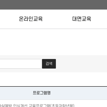
온라인교육
대면교육
온라인교육신청
강사양성교육
실무자교육
검색
발기관¸ 홈페이지 바로가기 안내
프로그램명
자살예방 인식개선 교육프로그램(초등저학년용)