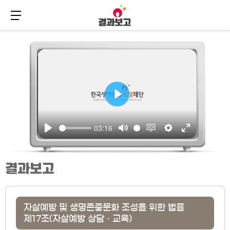
메뉴 버튼
주
본
메
문
뉴
바
바
로
로
가
가
기
기
결과보고
자살예방 및 생명존중문화 조성을 위한 법률
제17조(자살예방 상담ㆍ교육)