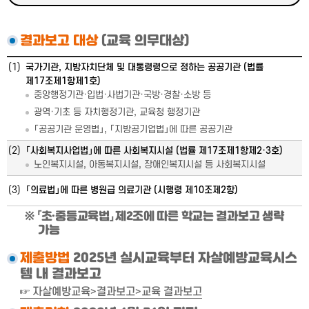
결과보고 대상
(교육 의무대상)
(1)
국가기관, 지방자치단체 및 대통령령으로 정하는 공공기관 (법률
제17조제1항제1호)
중앙행정기관·입법·사법기관·국방·경찰·소방 등
광역·기초 등 자치행정기관, 교육청 행정기관
「공공기관 운영법」, 「지방공기업법」에 따른 공공기관
(2)
「사회복지사업법」에 따른 사회복지시설 (법률 제17조제1항제2·3호)
노인복지시설, 아동복지시설, 장애인복지시설 등 사회복지시설
(3)
「의료법」에 따른 병원급 의료기관 (시행령 제10조제2항)
「초·중등교육법」 제2조에 따른 학교는 결과보고 생략
가능
제출방법
2025년 실시교육부터 자살예방교육시스
템 내 결과보고
☞ 자살예방교육>결과보고>교육 결과보고