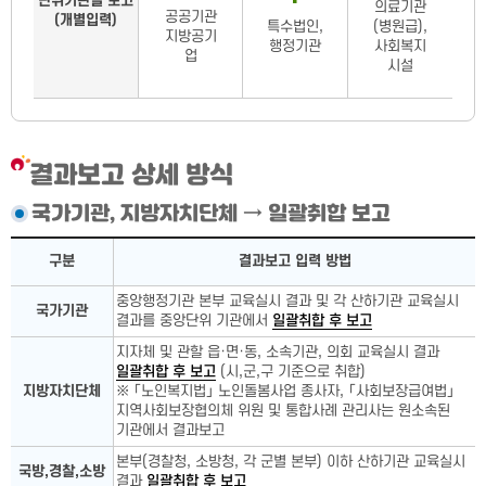
단위기관별 보고
의료기관
공공기관
(개별입력)
특수법인,
(병원급),
지방공기
행정기관
사회복지
업
시설
결과보고 상세 방식
국가기관, 지방자치단체 → 일괄취합 보고
국가기관, 지방자치단체 상세
구분
결과보고 입력 방법
중앙행정기관 본부 교육실시 결과 및 각 산하기관 교육실시
국가기관
결과를 중앙단위 기관에서
일괄취합 후 보고
지자체 및 관할 읍·면·동, 소속기관, 의회 교육실시 결과
일괄취합 후 보고
(시,군,구 기준으로 취합)
지방자치단체
※ 「노인복지법」 노인돌봄사업 종사자, 「사회보장급여법」
지역사회보장협의체 위원 및 통합사례 관리사는 원소속된
기관에서 결과보고
본부(경찰청, 소방청, 각 군별 본부) 이하 산하기관 교육실시
국방,경찰,소방
결과
일괄취합 후 보고