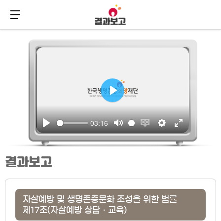
메뉴 버튼
주
본
메
문
뉴
바
바
로
로
가
가
기
기
결과보고
자살예방 및 생명존중문화 조성을 위한 법률
제17조(자살예방 상담ㆍ교육)