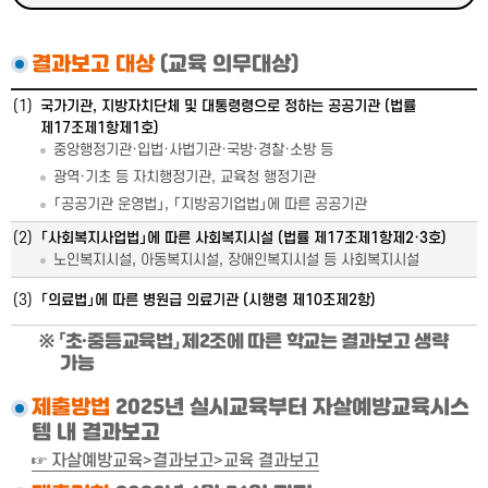
결과보고 대상
(교육 의무대상)
(1)
국가기관, 지방자치단체 및 대통령령으로 정하는 공공기관 (법률
제17조제1항제1호)
중앙행정기관·입법·사법기관·국방·경찰·소방 등
광역·기초 등 자치행정기관, 교육청 행정기관
「공공기관 운영법」, 「지방공기업법」에 따른 공공기관
(2)
「사회복지사업법」에 따른 사회복지시설 (법률 제17조제1항제2·3호)
노인복지시설, 아동복지시설, 장애인복지시설 등 사회복지시설
(3)
「의료법」에 따른 병원급 의료기관 (시행령 제10조제2항)
「초·중등교육법」 제2조에 따른 학교는 결과보고 생략
가능
제출방법
2025년 실시교육부터 자살예방교육시스
템 내 결과보고
☞ 자살예방교육>결과보고>교육 결과보고