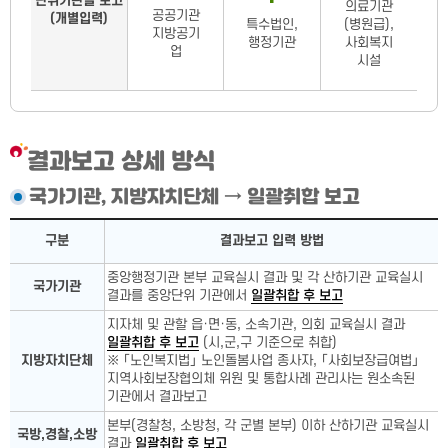
단위기관별 보고
의료기관
공공기관
(개별입력)
특수법인,
(병원급),
지방공기
행정기관
사회복지
업
시설
결과보고 상세 방식
국가기관, 지방자치단체 → 일괄취합 보고
국가기관, 지방자치단체 상세
구분
결과보고 입력 방법
중앙행정기관 본부 교육실시 결과 및 각 산하기관 교육실시
국가기관
결과를 중앙단위 기관에서
일괄취합 후 보고
지자체 및 관할 읍·면·동, 소속기관, 의회 교육실시 결과
일괄취합 후 보고
(시,군,구 기준으로 취합)
지방자치단체
※ 「노인복지법」 노인돌봄사업 종사자, 「사회보장급여법」
지역사회보장협의체 위원 및 통합사례 관리사는 원소속된
기관에서 결과보고
본부(경찰청, 소방청, 각 군별 본부) 이하 산하기관 교육실시
국방,경찰,소방
결과
일괄취합 후 보고