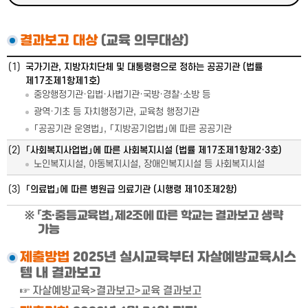
결과보고 대상
(교육 의무대상)
(1)
국가기관, 지방자치단체 및 대통령령으로 정하는 공공기관 (법률
제17조제1항제1호)
중앙행정기관·입법·사법기관·국방·경찰·소방 등
광역·기초 등 자치행정기관, 교육청 행정기관
「공공기관 운영법」, 「지방공기업법」에 따른 공공기관
(2)
「사회복지사업법」에 따른 사회복지시설 (법률 제17조제1항제2·3호)
노인복지시설, 아동복지시설, 장애인복지시설 등 사회복지시설
(3)
「의료법」에 따른 병원급 의료기관 (시행령 제10조제2항)
「초·중등교육법」 제2조에 따른 학교는 결과보고 생략
가능
제출방법
2025년 실시교육부터 자살예방교육시스
템 내 결과보고
☞ 자살예방교육>결과보고>교육 결과보고