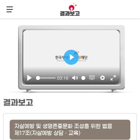
메뉴 버튼
주
본
메
문
뉴
바
바
로
로
가
가
기
기
결과보고
자살예방 및 생명존중문화 조성을 위한 법률
제17조(자살예방 상담ㆍ교육)