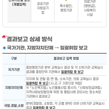
단위기관별 보고
의료기관
공공기관
(개별입력)
특수법인,
(병원급),
지방공기
행정기관
사회복지
업
시설
결과보고 상세 방식
국가기관, 지방자치단체 → 일괄취합 보고
국가기관, 지방자치단체 상세
구분
결과보고 입력 방법
중앙행정기관 본부 교육실시 결과 및 각 산하기관 교육실시
국가기관
결과를 중앙단위 기관에서
일괄취합 후 보고
지자체 및 관할 읍·면·동, 소속기관, 의회 교육실시 결과
일괄취합 후 보고
(시,군,구 기준으로 취합)
지방자치단체
※ 「노인복지법」 노인돌봄사업 종사자, 「사회보장급여법」
지역사회보장협의체 위원 및 통합사례 관리사는 원소속된
기관에서 결과보고
본부(경찰청, 소방청, 각 군별 본부) 이하 산하기관 교육실시
국방,경찰,소방
결과
일괄취합 후 보고