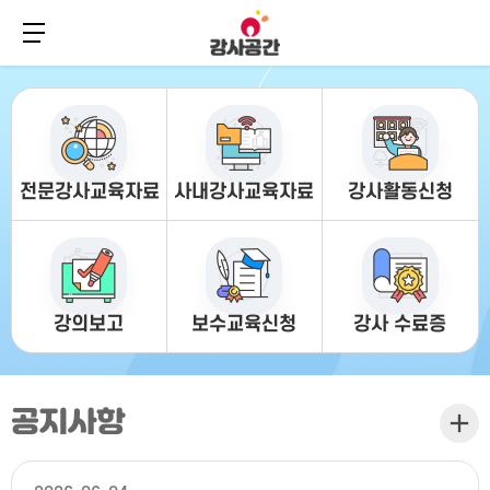
주
본
메
문
메뉴 버튼
뉴
바
바
로
로
가
가
기
기
전문강사교육자료
사내강사교육자료
강사활동신청
강의보고
보수교육신청
강사 수료증
공지사항
더보기