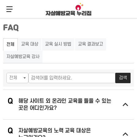
메뉴 버튼
주
본
FAQ
메
문
뉴
바
바
로
로
가
교육 대상
교육 실시 방법
교육 결과보고
전체
가
기
기
자살예방교육 강사
검색
Q
해당 사이트 외 온라인 교육을 들을 수 있는
곳은 어디인가요?
답변 열기
Q
자살예방교육의 노력 교육 대상은