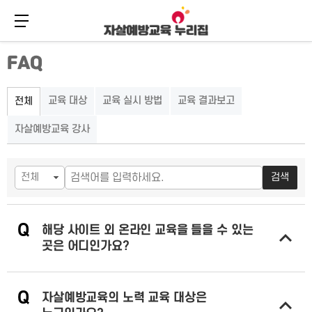
메뉴 버튼
주
본
FAQ
메
문
뉴
바
바
로
로
가
교육 대상
교육 실시 방법
교육 결과보고
전체
가
기
기
자살예방교육 강사
검색
Q
해당 사이트 외 온라인 교육을 들을 수 있는
곳은 어디인가요?
답변 열기
Q
자살예방교육의 노력 교육 대상은