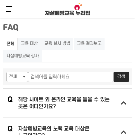
메뉴 버튼
주
본
FAQ
메
문
뉴
바
바
로
로
가
교육 대상
교육 실시 방법
교육 결과보고
전체
가
기
기
자살예방교육 강사
검색
Q
해당 사이트 외 온라인 교육을 들을 수 있는
곳은 어디인가요?
답변 열기
Q
자살예방교육의 노력 교육 대상은