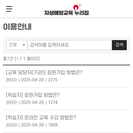
메뉴 버튼
주
본
이용안내
메
문
뉴
바
바
로
로
가
검색
가
기
기
총
7
건 (
1
/ 1 페이지)
공지사항 목록
[교육 담당자(기관)] 회원가입 방법은?
관리자
2025-04-28
2275
[학습자] 회원가입 방법은?
관리자
2025-04-28
1274
[학습자] 온라인 교육 수강 방법은?
관리자
2025-04-28
1808