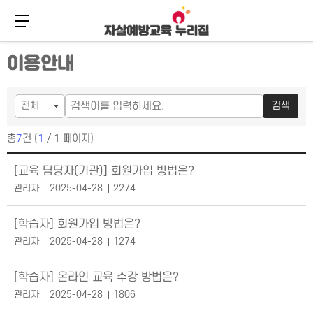
메뉴 버튼
주
본
이용안내
메
문
뉴
바
바
로
로
가
검색
가
기
기
총
7
건 (
1
/ 1 페이지)
공지사항 목록
[교육 담당자(기관)] 회원가입 방법은?
관리자
2025-04-28
2274
[학습자] 회원가입 방법은?
관리자
2025-04-28
1274
[학습자] 온라인 교육 수강 방법은?
관리자
2025-04-28
1806