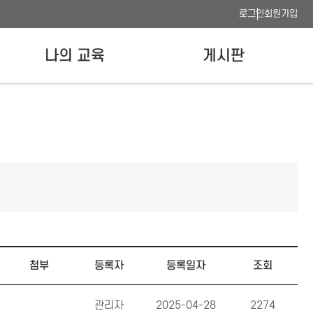
로그인
회원가입
나의 교육
게시판
나의 강의실
공지사항
수료증 발급
FAQ
이용안내
사이트맵
웹접근성 품질인증
첨부
등록자
등록일자
조회
관리자
2025-04-28
2274