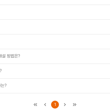
 개설 방법은?
?
차는?
처음
이전
1
다음
마지막