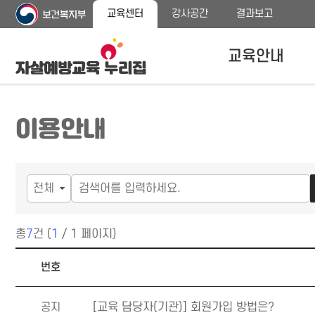
주
본
교육센터
강사공간
결과보고
메
문
뉴
바
바
로
교육안내
로
가
가
기
기
자살예방교육안내
이용안내
교육대상
교육내용 안내
프로그램 종류
총
7
건 (
1
/ 1 페이지)
공지사항 목록
번호
공지
[교육 담당자(기관)] 회원가입 방법은?