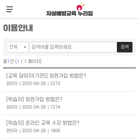
메뉴 버튼
주
본
이용안내
메
문
뉴
바
바
로
로
가
검색
가
기
기
총
7
건 (
1
/ 1 페이지)
공지사항 목록
[교육 담당자(기관)] 회원가입 방법은?
관리자
2025-04-28
2273
[학습자] 회원가입 방법은?
관리자
2025-04-28
1274
[학습자] 온라인 교육 수강 방법은?
관리자
2025-04-28
1806