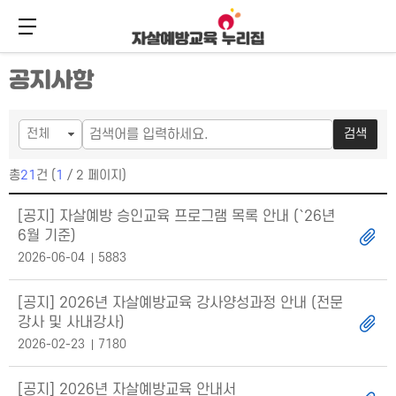
메뉴 버튼
주
본
공지사항
메
문
뉴
바
바
로
로
가
검색
가
기
기
총
21
건 (
1
/ 2 페이지)
공지사항 목록
[공지] 자살예방 승인교육 프로그램 목록 안내 (`26년
6월 기준)
2026-06-04
5883
[공지] 2026년 자살예방교육 강사양성과정 안내 (전문
강사 및 사내강사)
2026-02-23
7180
[공지] 2026년 자살예방교육 안내서